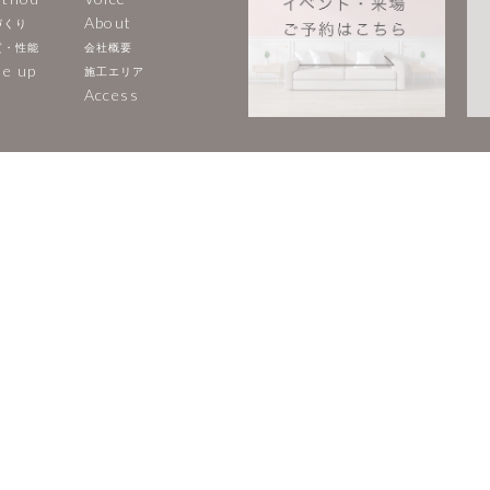
About
づくり
質・性能
会社概要
ne up
施工エリア
Access