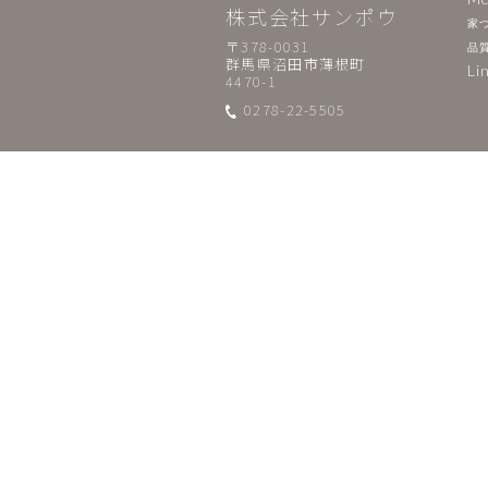
株式会社サンポウ
家
〒378-0031
品
群馬県沼田市薄根町
Li
4470-1
0278-22-5505