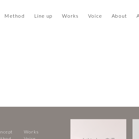
Method
Line up
Works
Voice
About
ncept
Works
thod
Voice